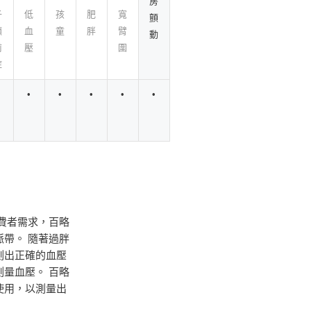
房
子
低
孩
肥
寬
顫
癲
血
童
胖
臂
動
前
壓
圍
症
•
•
•
•
•
費者需求，百略
帶。 隨著過胖
測出正確的血壓
量血壓。 百略
使用，以測量出