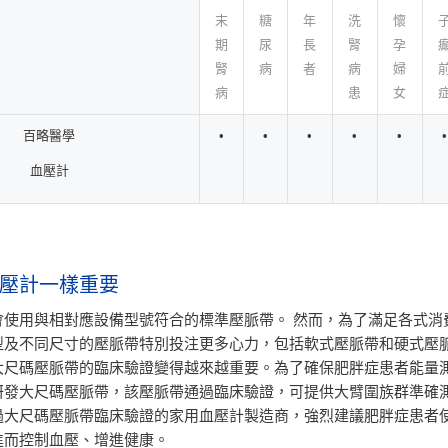
末
糖
年
洗
懷
期
尿
長
腎
孕
腎
病
者
病
婦
病
患
女
百略醫學
•
•
•
•
•
•
血壓計
壓計一樣重要
會使用與相對應設備型號符合的標準壓脈帶。 然而，為了滿足各式消
型及不同尺寸的壓脈帶特別投注更多心力，包括軟式壓脈帶和硬式壓脈
大尺碼壓脈帶的臨床驗證變得越來越重要。為了確保肥胖症患者能量
研發大尺碼壓脈帶，該壓脈帶通過臨床驗證，可提供大臂圍族群準確測
過大尺碼壓脈帶臨床驗證的家用血壓計製造商，強烈建議肥胖症患者
進而控制血壓、增進健康。