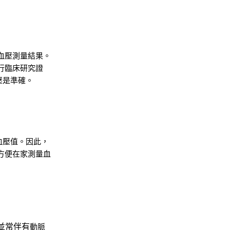
血壓測量結果。
行臨床研究證
壓是準確。
血壓值。因此，
方便在家測量血
。
並常伴有
動脈