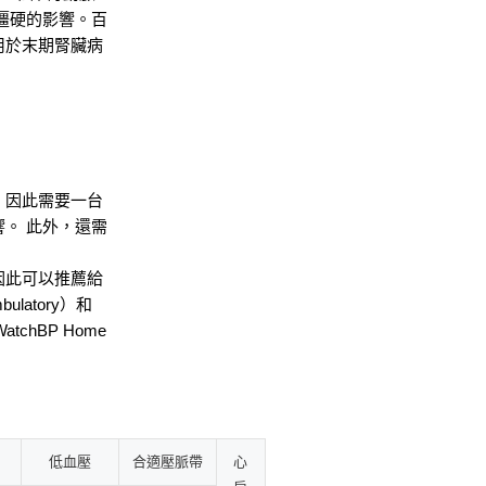
僵硬的影響。百
用於末期腎臟病
，因此需要一台
。 此外，還需
因此可以推薦給
mbulatory）和
chBP Home
低血壓
合適壓脈帶
心