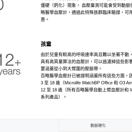
僵硬（鈣化）現象，
血壓量測
可能會受到動脈
略醫學血壓計，通過此特殊族群臨床驗證，可
患。
孩童
由於兒童有較高的呼吸速率高且難以坐著不動
具有高質量算法的血壓計，可以過濾掉這些影響
要涵蓋從小到大臂圍的壓脈帶。
百略醫學血壓計已被證明涵蓋所有這些方面，
3 至 18 歲（Microlife WatchBP Office 和 O3 A
12 至 18 歲（所有百略醫學自動上臂血壓計和 Wat
系列產品）。
動脈硬化