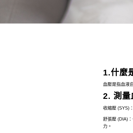
1.什麼
血壓是指血液
2. 
收縮壓 (SY
舒張壓 (DI
力。