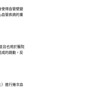
會使得血管壁變
心血管疾病的重
並且也用於醫院
造成的跳動，反
上）進行幾次血