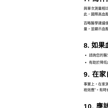
與單次測量相
此，國際高血
百略醫學建議使用具
量，並顯示血
8. 
諮詢您的醫
有助於降低
9. 在
事實上，在家
袍效應”。有
10. 