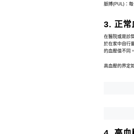
脈搏(PUL)
3. 正
在醫院或是診
於在家中自行
的血壓值不同
高血壓的界定
4. 高