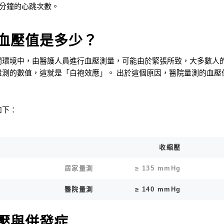
：每分鐘的心跳次數。
常血壓值是多少？
間環境中，由醫護人員進行血壓測量，可能由於緊張所致，大多數人
量測的數值，這就是「白袍效應」。 出於這個原因，醫院量測的血壓
。
如下：
收縮壓
居家量測
≥ 135 mmHg
醫院量測
≥ 140 mmHg
血壓與併發症