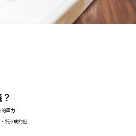
義？
生的壓力。
動，所形成的壓