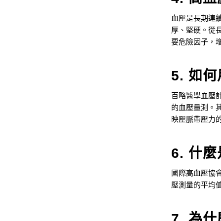
血壓是長期連
厚、堅硬。從
要危險因子，
5. 
百略醫學血壓計
的血壓量測。
映壓脈帶壓力
6. 什
國際高血壓協
壓測量的平均
7. 