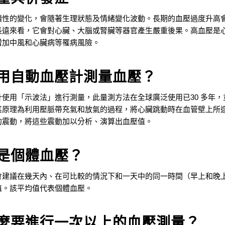
續性的變化，會隨著生理狀態及情緒變化波動。長期的血壓
過度升高
長遠來看，它會對心臟、大腦或腎臟等器官產生嚴重後果。高血壓是
增加中風和心臟病等罹病風險。
如何用自動血壓計測量血壓？
使用「示波法」進行測量，此量測方法在全球廣泛使用已30 多年，
其原理為利用
壓脈帶充氣和放氣的過程，將心臟跳動時在血管壁上所
的震動，將這些震動加以分析、演算出血壓值。
麼是個體血壓？
會建議在幾天內、在可比較的情況下和一天中的同一時間（早上和晚
值。該平均值代表個體血壓。
為什麼要進行一次以上的血壓測量？