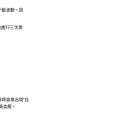
不斷波動。因
會自動進行三次測
時容易出現“白
高血壓。