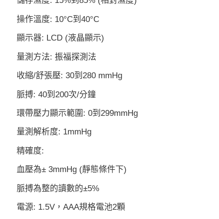
儲存濕度: 15%到85% (相對濕度)
操作溫度: 10°C到40°C
顯示器: LCD (液晶顯示)
量測方法: 振福探測法
收縮/舒張壓: 30到280 mmHg
脈搏: 40到200次/分鐘
環帶壓力顯示範圍: 0到299mmHg
量測解析度: 1mmHg
精確度:
血壓為± 3mmHg (靜態條件下)
脈搏為整的讀數的±5%
電源: 1.5V，AAA規格電池2顆