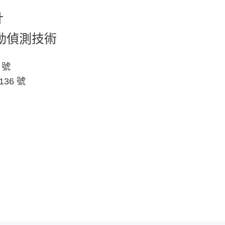
計
顫動偵測技術
 號
36 號