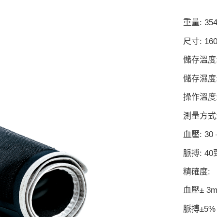
重量: 35
尺寸: 160
儲存溫度: 
儲存濕度:
操作溫度: 
測量方式
血壓: 30 
脈搏: 40
精確度:
血壓± 3
脈搏±5%