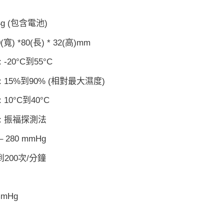
4g (包含電池)
(寬) *80(長) * 32(高)mm
-20°C到55°C
 15%到90% (相對最大濕度)
10°C到40°C
: 振福探測法
– 280 mmHg
到200次/分鐘
mmHg