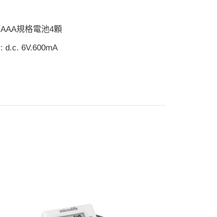
V，AAA規格電池4顆
 d.c. 6V.600mA