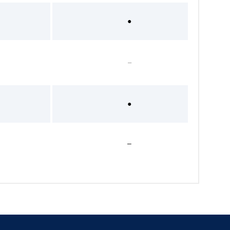
●
–
●
–
●
–