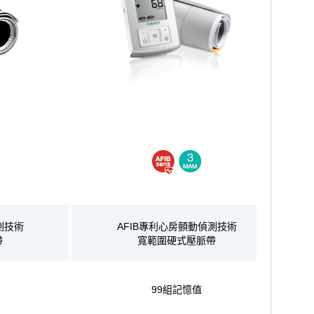
測技術
AFIB專利心房顫動偵測技術
帶
寬範圍硬式壓脈帶
99組記憶值